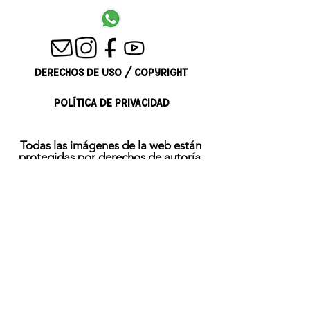
DERECHOS DE USO / COPYRIGHT
POLÍTICA DE PRIVACIDAD
Todas las imágenes de la web están
protegidas por derechos de autoría.
Ninguna de las ilustraciones puede ser
utilizada sin autorización de su autora en
plataformas o programas de Inteligencia
Artificial Generativa.
All the images on this site are
copyrighted.