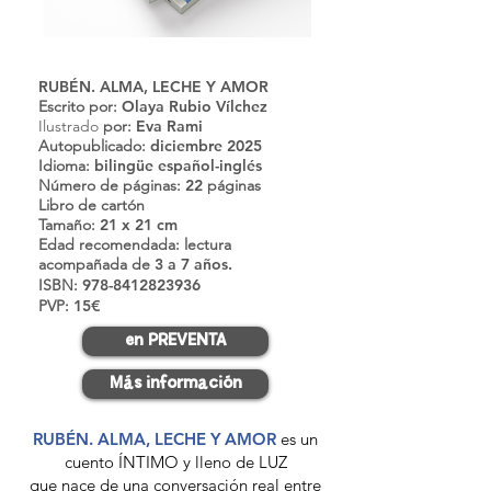
RUBÉN. ALMA, LECHE Y AMOR
Escrito por:
Olaya Rubio Vílchez
Ilustrado
por:
Eva Rami
Autopublicado:
diciembre 2025​
Idioma:
bilingüe español-inglés
Número de páginas:
22
páginas
Libro de cartón
Tamaño:
21 x 21 cm
Edad recomendada:
lectura
acompañada de
3 a 7 años.
ISBN:
978-8412823936
PVP:
15€
en PREVENTA
Más información
RUBÉN. ALMA, LECHE Y AMOR
es un
cuento ÍNTIMO y lleno de LUZ
que nace de una conversación real entre