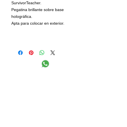
SurvivorTeacher.
Pegatina brillante sobre base
holográfica.
Apta para colocar en exterior.
DERECHOS DE USO / COPYRIGHT
POLÍTICA DE PRIVACIDAD
Todas las imágenes de la web están
protegidas por derechos de autoría.
Ninguna de las ilustraciones puede ser