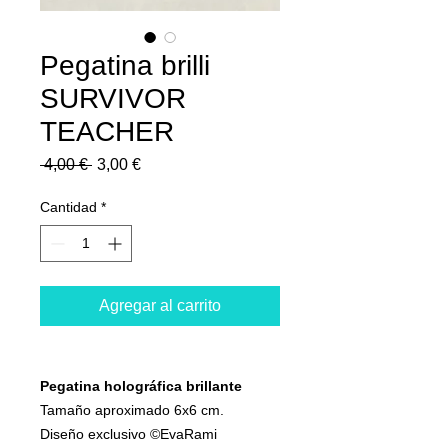
Pegatina brilli
SURVIVOR
TEACHER
Precio
Precio
 4,00 € 
3,00 €
de
oferta
Cantidad
*
Agregar al carrito
Pegatina holográfica brillante
Tamaño aproximado 6x6 cm.
Diseño exclusivo ©EvaRami