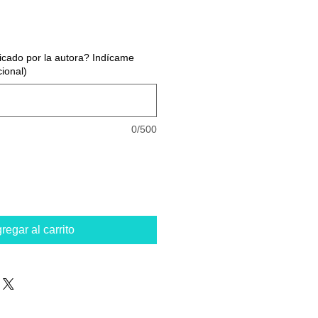
dicado por la autora? Indícame
cional)
0/500
regar al carrito