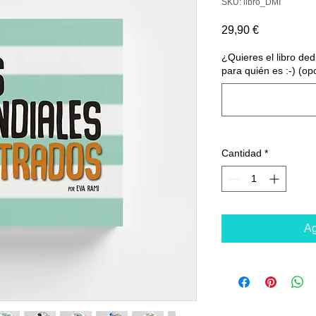
SKU: libro_DMI
Precio
29,90 €
¿Quieres el libro de
para quién es :-) (op
Cantidad
*
Ag